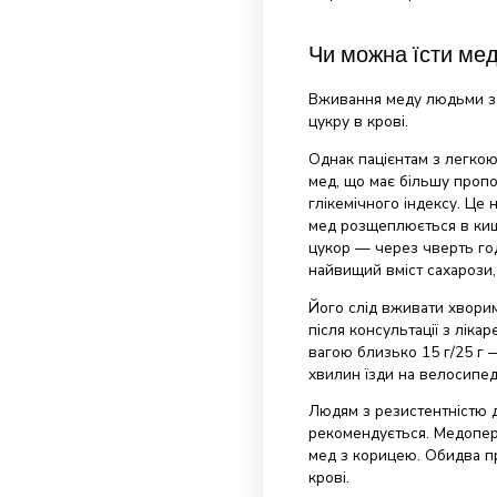
Від 3 до 6 р
Від 6 до 12 
Підліткам т
ложок меду 
Скільки ме
Під час вагітно
справжньою віт
макроелемента
Щоденна доза у
столовій ложці 
пилком і перг
добавкою. Кіль
лікуючим лікар