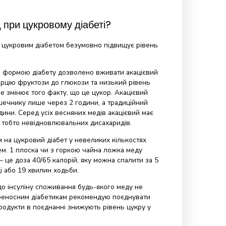
оків
— 3 рівні чайні ложки меду.
років
— 6 рівних чайних ложок меду в день.
а юнакам
рекомендується вживати від 2 до 4 столових
щодня.
ду можна майбутнім матусям?
сті варто вживати мед з
бджолиним пилком,
які є разом є
амінною бомбою, багатою також мікро- та
ми.
згоджується з лікарем. У середньому вона становить по 
квіткового пилку або 1 чайна ложка пір’я. Мед разом із
ою є безпечною та рекомендованою природною дієтичною
кість продуктів бджільництва необхідно узгодити з
ем.