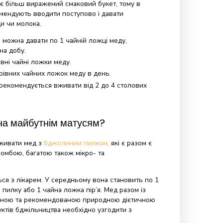
 щодня вживати 1-2 столові ложки меду, розчиненого у
кі займаються важкою, фізичною або розумовою працею,
 збільшити дозу ще на 1-2 столові ложки меду. У сезон
нувань (під час їжі і перед сном) спортсменам потрібно
 столових ложок меду в день за півгодини до тренувань
 скільки його можна давати дітям?
трів сходяться на думці, що мед можна давати дітям після 
м мед не дають через ризик ботулізму. Діти із
дять яскравий
весняний мед
із ніжним смаком і ароматом.
 влітку, має більш виражений смаковий букет, тому в
 його рекомендують вводити поступово і давати
клянці води чи молока.
до 2 років
можна давати по 1 чайній ложці меду,
в молоці, на добу.