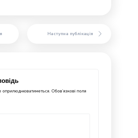
живання меду
і найпоширеніший спосіб — споживати мед чайною
орма харчування позитивно впливає на наші дихальні
 треба повільно розчинити мед у роті і проковтнути його
ю перед виходом на свіже повітря поза домом. Він чудово
і шляхи і посилює опірність вірусам і бактеріям.
ом булочку чи печиво. Особливо смакує перший весняни
ий мед. Навіть свіжий огірок можна опускати в рідкий мед
же стати чудовим доповненням до домашнього сиру,
ної каші, заправкою для фруктових салатів.
и смачний лимонад, потрібно розчинити мед у склянці
 кімнатної температури. Ті, хто не любить смак чистого
одати кілька крапель лимонного соку або настоянки