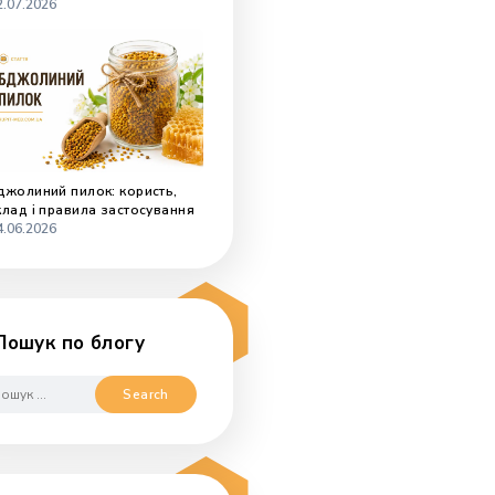
Мед з чаєм: користь, правила
вживання і часті помилки
02.07.2026
Бджолиний пилок: користь,
склад і правила застосування
24.06.2026
у