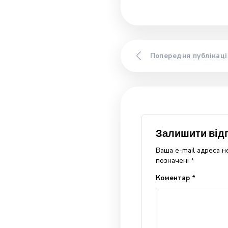
крові.
Способи в
Найпростіший 
ложкою. Така ф
шляхи. Спочатку
разом зі слино
захищає дихальн
Змащувати мед
чи літній липов
Цей продукт мо
мюсли або вівся
Щоб приготуват
кип’яченої води
меду, можуть д