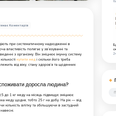
до
23
Немає Коментарів
Скільки
меду
можна
вживати
 ліки, які діють при систематичному надходженні в
на
детоксикуюча властивість полягає у зв’язуванні та
день?
инів, їх виведенні з організму. Він зміцнює імунну систем
іру. У якій кількості
купити мед
і скільки його треба