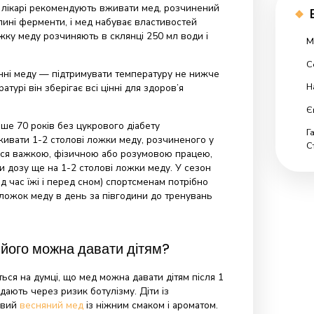
шньо — залежить від віку, стану здоров’я та щоденних
тажень.
еду має споживати доросла людина?
ння від 0,5 до 1 кг меду на місяць підвищує зміцнює
столова ложка меду щодня, тобто 25 г на добу. На рік — від
. Зменшуючи кількість влітку та збільшуючи в застудний
 взимку та навесні.
ння застуди лікарі рекомендують вживати мед, розчинений
візує бджолині ферменти, і мед набуває властивостей
столову ложку меду розчиняють в склянці 250 мл води і
 12 годин.
ри вживанні меду — підтримувати температуру не нижче
ній температурі він зберігає всі цінні для здоров’я
 віку старше 70 років без цукрового діабету