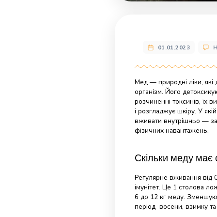
01.01.20
Мед — природні
організм. Його 
розчиненні токс
і розгладжує шк