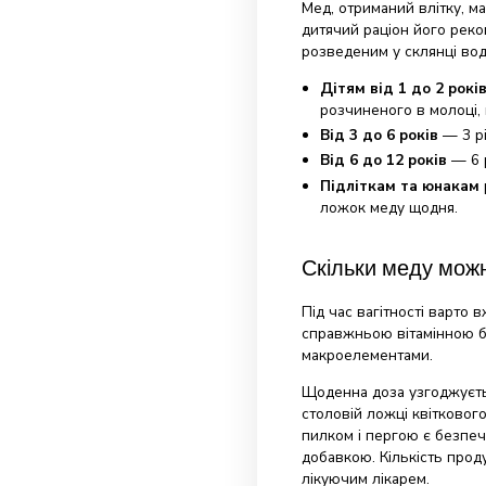
рекомендується
воді. Людям, я
рекомендується
інтенсивних тре
вживати кілька
або змагань.
Який мед і
Більшість педіа
року. Немовлята
задоволенням ї
Мед, отриманий
дитячий раціон
розведеним у с
Дітям від 1 
розчиненого 