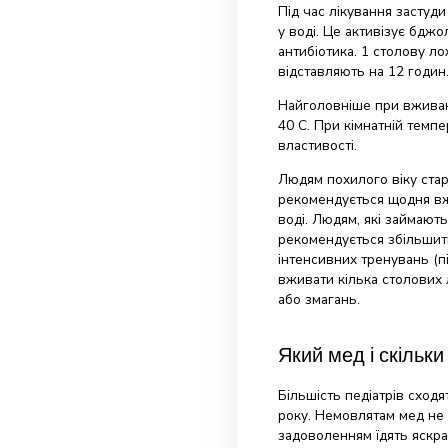
вживати внутрі
фізичних наван
Скільки м
Регулярне вжива
імунітет. Це 1 
6 до 12 кг меду
період восени,
Під час лікува
у воді. Це акти
антибіотика. 1 
відставляють на
Найголовніше п
40 С. При кімнат
властивості.
Людям похилого