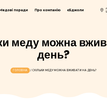
раїні
Медові поради
Про компанію
єБд
ільки меду можна
день?
ГОЛОВНА
/
СКІЛЬКИ МЕДУ МОЖНА ВЖИВ