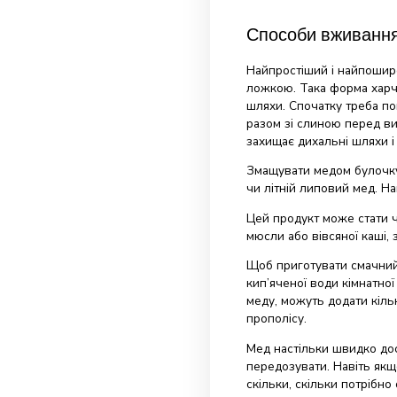
Чи можна ї
Вживання меду 
цукру в крові.
Однак пацієнта
мед, що має бі
глікемічного ін
мед розщеплюєт
цукор — через 
найвищий вміст
Його слід вжив
після консульта
вагою близько 1
хвилин їзди на
Людям з резист
рекомендуєтьс
мед з корицею.