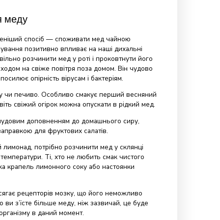
сти мед при цукровому діабеті?
людьми з цукровим діабетом безумовно підвищує рівень
м з легкою формою діабету дозволено вживати акацієвий
льшу пропорцію фруктози до глюкози та низький рівень
дексу. Це не змінює того факту, що це цукор. Акацієвий
ься в кишечнику лише через 2 години, а традиційний
чверть години. Серед усіх весняних медів акацієвий має
 сахарози, тобто невідновлювальних дисахаридів.
ати хворим на цукровий діабет у невеликих кількостях
ції з лікарем. 1 плоска чи з горкою чайна ложка меду
5 г/25 г — це доза 40/65 калорій, яку можна спалити за 5
 велосипеді або 19 хвилин ходьби.
ентністю до інсуліну споживання будь-якого меду не
я. Медопереносним діабетикам рекомендую поєднувати
 Обидва продукти в поєднанні знижують рівень цукру у