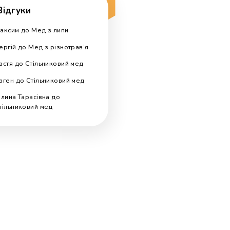
Пошук по блогу
Search
for:
Відгуки
Максим
до
Мед з липи
Сергій
до
Мед з різнотрав’я
Настя
до
Стільниковий мед
Євген
до
Стільниковий мед