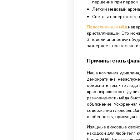
Особеннос
Вы легко узнае
даже просто по
нектара этот о
присущи только
Яркий оттено
Необыкновен
першение пр
Лёгкий медо
Светлая пов
Подсолнечный
кристаллизации
3 недели апипр
затвердеет: по