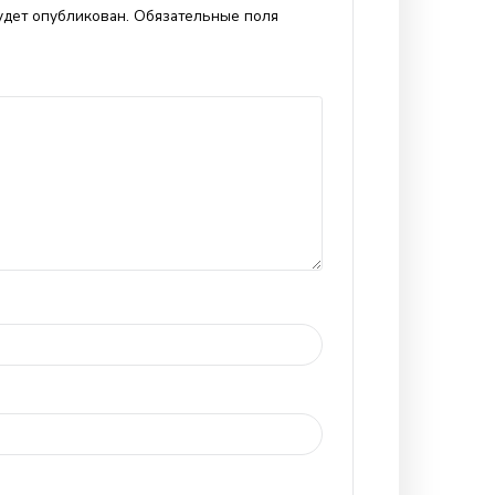
от продукт, после перенесения болезни или операции.
дность пчелиного продукта принимают, чтобы улучшить
днять тонус и укрепить иммунитет.
й пост
Следующий пост
ть комментарий
email не будет опубликован.
Обязательные поля
*