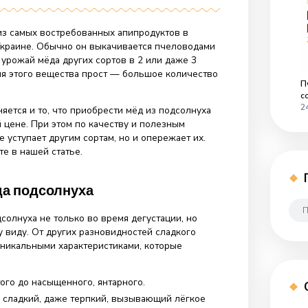
к
22
Комментариев
нет
записи
Преимущества
мёда
подсолнуха
а — один из самых востребованных апипродуктов в
и во всей Украине. Обычно он выкачивается пчеловодами
ышающем урожай мёда других сортов в 2 или даже 3
акого обилия этого вещества прост — большое количеств
уха.
ом объясняется и то, что приобрести мёд из подсолнуха
 приятной цене. При этом по качеству и полезным
е только не уступает другим сортам, но и опережает их.
том читайте в нашей статье.