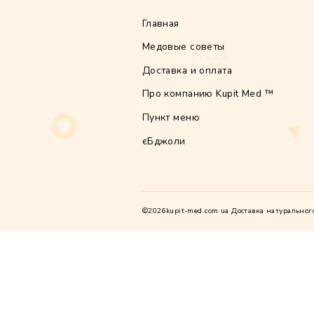
Сайт
Сохрани
последу