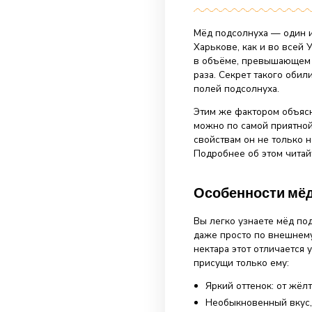
05.02.20
Мёд подсолнух
Харькове, как 
в объёме, прев
раза. Секрет т
полей подсолн
Этим же фактор
можно по самой
свойствам он н
Подробнее об э