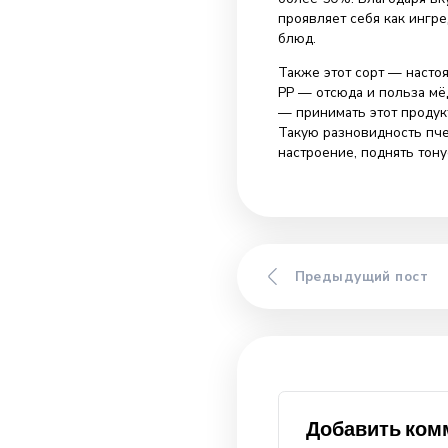
Причины ст
Наша компания 
демократична, 
объяснить тем,
ярко выраженно
разновидность 
объяснение. Ус
содержания глю
особенность, п
Изящные вкусо
находкой для л
более 50%. Бла
проявляет себя
блюд.
Также этот со
PP — отсюда и 