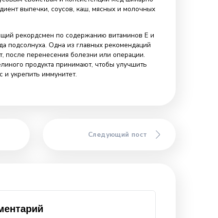
ать фанатом подсолнечного мёда
удивлена, что мёд подсолнуха, цена которого очень
незаслуженно имеет много антифанов. Это можно
 что люди принимают его за подделку из-за отсутствия
го душистого аромата. Кому-то не нравится, что эта
мёда быстро густеет. Но всему этому есть простое
коренная кристаллизация — из-за внушительного
козы. Запах же не такой интенсивный — это нормальна
рисущая сорту.
вые свойства делают мёд подсолнечника настоящей
юбителя кулинарных экспериментов. Глюкозы в нём —
годаря вкусовым свойствам и консистенции мёд шикарн
 как ингредиент выпечки, соусов, каш, мясных и молочны
рт — настоящий рекордсмен по содержанию витаминов E 
польза мёда подсолнуха. Одна из главных рекомендаций