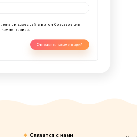
рий
*