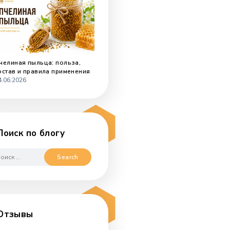
Мед с чаем: польза и как
правильно есть мёд вприкуску
02.07.2026
о
Пчелиная пыльца: польза,
состав и правила применения
24.06.2026