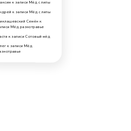
Поиск по блогу
Search
for:
Отзывы
Максим
к записи
Мёд с липы
Андрей
к записи
Мёд с липы
.
Миклашевский Семён
к
записи
Мёд разнотравье
Настя
к записи
Cотовый мёд
Олег
к записи
Мёд
разнотравье