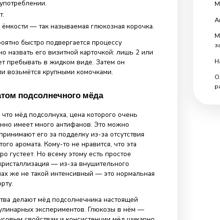
ти мёда подсолнуха
те мёд подсолнуха не только во время дегустации, но
 внешнему виду. От других разновидностей сладкого
тличается уникальными характеристиками, которые
 ему:
к: от жёлтого до насыщенного, янтарного.
ный вкус, сладкий, даже терпкий, вызывающий лёгкое
и первом употреблении.
вый аромат.
ерхность в ёмкости — так называемая глюкозная корочка
 мёд
невероятно быстро подвергается процессу
. Это можно назвать его визитной карточкой: лишь 2 или
одукт будет пребывать в жидком виде. Затем он
лностью или возьмётся крупными комочками.