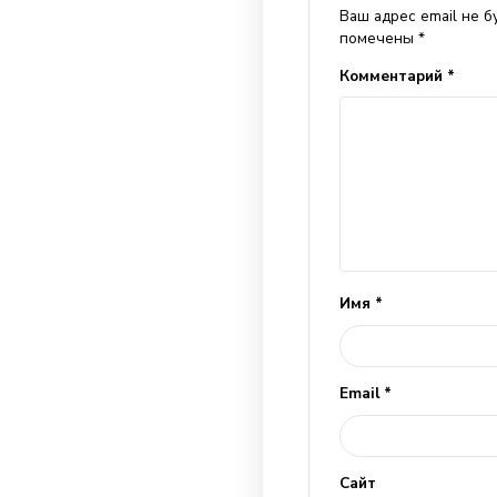
— принимать эт
Такую разнови
настроение, по
Предыдущи
Добави
Ваш адрес 
помечены