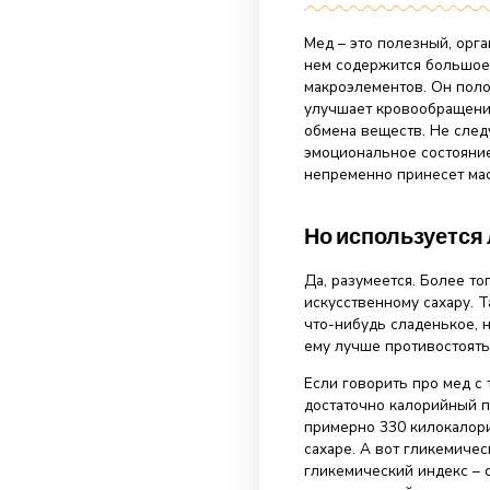
22.02.20
Мед – это поле
нем содержится
макроэлементов
улучшает крово
обмена веществ
эмоциональное 
непременно пр
Но исполь