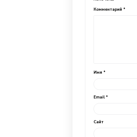
будет интересн
Предыдущи
Добави
Ваш адрес 
помечены
Коммента