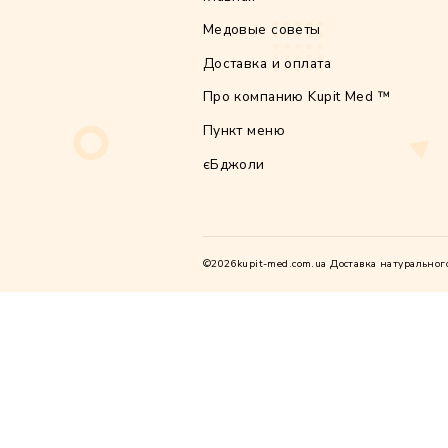
Сохрани
последу