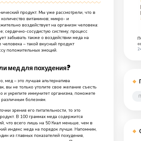
к
22
Комментариев
нет
записи
Полезен
ли
мед
зный, органический продукт. Мы уже рассмотрели, что в
для
 большое количество витаминов; микро- и
похудения?
. Он положительно воздействует на организм человека:
обращение; сердечно-сосудистую систему; процесс
. Не следует забывать также о воздействии меда на
состояние человека – такой вкусный продукт
инесет массу положительных эмоций.
зуется ли мед для похудения?