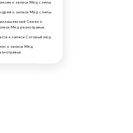
Поиск по блогу
Search
for:
Отзывы
,
Максим
к записи
Мёд с липы
Андрей
к записи
Мёд с липы
Миклашевский Семён
к
записи
Мёд разнотравье
Настя
к записи
Cотовый мёд
Олег
к записи
Мёд
разнотравье