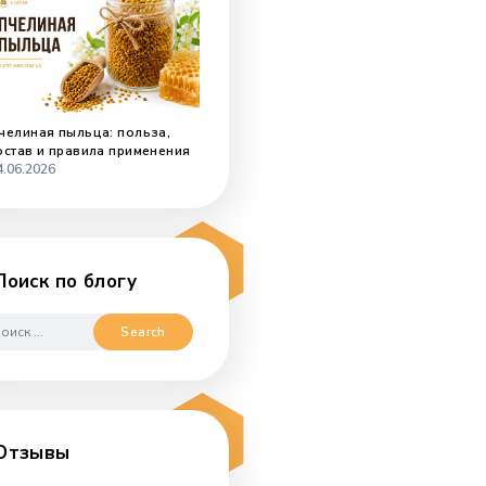
Мед с чаем: польза и как
правильно есть мёд вприкуску
02.07.2026
Пчелиная пыльца: польза,
состав и правила применения
24.06.2026