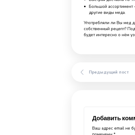
Именно поэтому
небольших коли
его в горячую 
Ну и главное –
решение –
купи
Харьков. Прода
пасеке!
Основные п
Низкие цены
Быстрая дост
Большой асс
другие виды 
Употребляли ли
собственный р