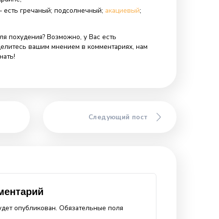
 для похудения мед желательно употреблять в
чествах, 1-2 чайные ложки в день. Не нужно добавлять
выпечку или чай, кушайте его вприкуску.
 мед должен быть натуральным! А для этого лучшее
ть мед
в наш интернет-магазин, расположенный в город
ем только натуральный мед, собранный на собственной
реимущества:
;
авка по Украине;
ортимент – есть гречаный; подсолнечный;
акациевый
;
меда.
 Вы мед для похудения? Возможно, у Вас есть
ецепт? Поделитесь вашим мнением в комментариях, нам