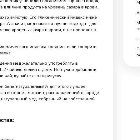
 Более того, мед – это лучшая альтернатива
 сахару. Так, вы не только утолите свое желание съесть
денькое, но и укрепите иммунитет организма, поможете
тивостоять различным болезням.
ро мед с точки зрения его питательности, то это
орийный продукт. В 100 граммах меда содержится
илокалорий, что всего лишь на 50 Ккал меньше, чем в
гликемический индекс меда на порядок лучше. Напомним,
индекс – один из главных показателей похудения,
скорость усвоения углеводов организмом. Проще говоря
ем меньшее влияние продукта на уровень сахара в крови.
игрывает сахар вчистую! Его гликемический индекс ниже
 100 у сахара. А значит, мед намного лучше подходит для
повышает резко уровень сахара в крови, и не приводит к
.
ния его гликемического индекса средние, если говорить
ционе человека.