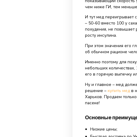
Да, разумеется.
искусственному
что-нибудь сла
ему лучше про
Если говорить п
достаточно кал
примерно 330 к
сахаре. А вот 
гликемический 
показывающий 
чем ниже ГИ, т
И тут мед пере
– 50-60 вместо
похудения, не 
росту инсулина
При этом значе
об обычном ра