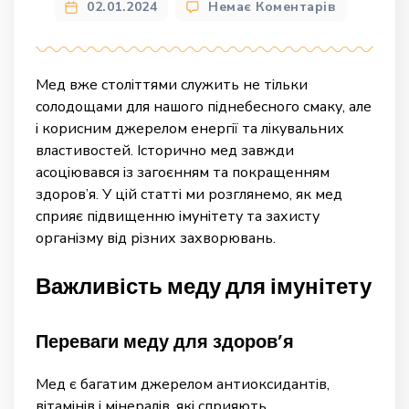
до
02.01.2024
Немає Коментарів
Як
мед
підвищує
імунітет
Мед вже століттями служить не тільки
та
солодощами для нашого піднебесного смаку, але
захищає
і корисним джерелом енергії та лікувальних
від
властивостей. Історично мед завжди
захворюв
асоціювався із загоєнням та покращенням
здоров’я. У цій статті ми розглянемо, як мед
сприяє підвищенню імунітету та захисту
організму від різних захворювань.
Важливість меду для імунітету
Переваги меду для здоров’я
Мед є багатим джерелом антиоксидантів,
вітамінів і мінералів, які сприяють