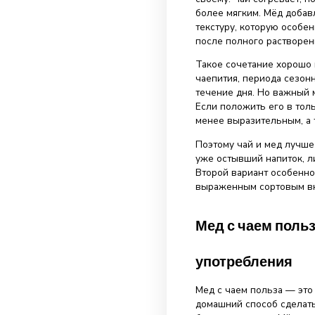
продукт не пре
В этой статье 
есть мед с чае
чая он сочетает
Мед с чае
Мед с чаем — э
своему. Чай со
более мягким. 
текстуру, кото
после полного 
Такое сочетани
чаепития, пери
течение дня. Н
Если положить 
менее выразите