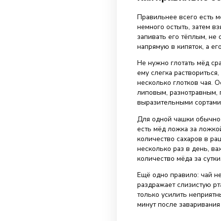
Напиток не леч
часто помогают
после холода, 
Ещё один плюс
людей обычная 
делает напиток
бесконтрольное
равно остаётся
Мёд хорошо соч
травяными наст
мятой, ромашко
уместны осенью
напитка.
Как прави
Правильнее все