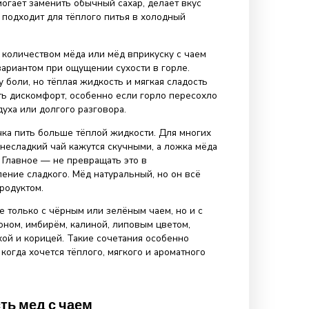
мед лучше соединять аккуратно: либо добавлять мёд в
апиток, либо есть его отдельно, запивая тёплым чаем.
 особенно хорош, если мёд качественный, свежий, с
ртовым вкусом.
 польза: что даёт такой способ
ения
ьза — это не про чудодейственное лечение, а про мягки
об сделать чаепитие более приятным и полезным в
. Мёд помогает заменить обычный сахар, делает вкус
 и хорошо подходит для тёплого питья в холодный
ебольшим количеством мёда или мёд вприкуску с чаем
фортным вариантом при ощущении сухости в горле.