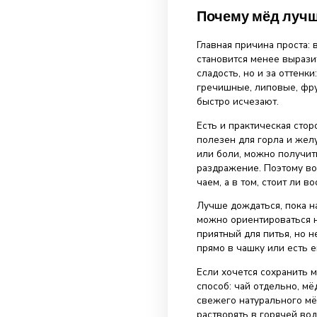
немного остыть
запивать его т
напрямую в кип
Не нужно глота
ему слегка рас
несколько глот
липовым, разн
выразительным
Для одной чашк
есть мёд ложка
количество сах
несколько раз 
количество мёда
Ещё одно прави
раздражает сли
только усилит
минут после за