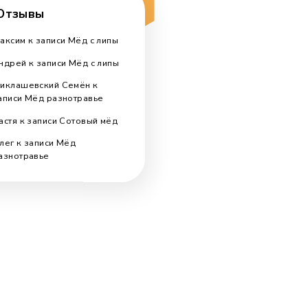
Поиск по блогу
Search
for:
Отзывы
Максим
к записи
Мёд с липы
Андрей
к записи
Мёд с липы
Миклашевский Семён
к
записи
Мёд разнотравье
Настя
к записи
Cотовый мёд