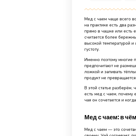
02.07.20
Мед с чаем чащ
на практике ес
прямо в чашке 
считается боле
высокой темпер
густоту.
Именно поэтому
предпочитают н
ложкой и запив