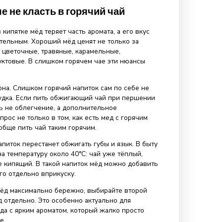
, затем взять небольшое количество мёда ложкой и
ёплым, не обжигающим чаем. Так мёд не попадает
яток, а его вкус ощущается ярче.
ть мёд сразу. Лучше подержать его немного во рту, дать
твориться, почувствовать вкус и только потом сделать
ков чая. Особенно хорошо такой способ работает с
отравным, гречишным, акациевым и другими
и сортами.
и обычно достаточно одной чайной ложки мёда. Если
 за ложкой, пользы от этого больше не станет, а
аров в рационе заметно вырастет. Если вы пьёте чай
в день, важно учитывать не только одну чашку, а общее
 за сутки.
ло: чай не должен быть обжигающим. Горячий напиток
зистую рта и горла, а при простуде или першении может
ь неприятные ощущения. Лучше подождать несколько
варивания и пить чай тёплым.