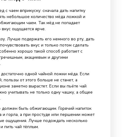
ит причину боли, но тёплая жидкость и мягкая сладость
 уменьшить дискомфорт, особенно если горло пересохл
сухого воздуха или долгого разговора.
 — привычка пить больше тёплой жидкости. Для многих
вода или несладкий чай кажутся скучными, а ложка мёд
 приятнее. Главное — не превращать это в
 употребление сладкого. Мёд натуральный, но он всё
 сладким продуктом.
етается не только с чёрным или зелёным чаем, но и с
оями, лимоном, имбирём, калиной, липовым цветом,
й, облепихой и корицей. Такие сочетания особенно
 и зимой, когда хочется тёплого, мягкого и ароматного
льно есть мед с чаем
го есть мед с чаем вприкуску: сначала дать напитку