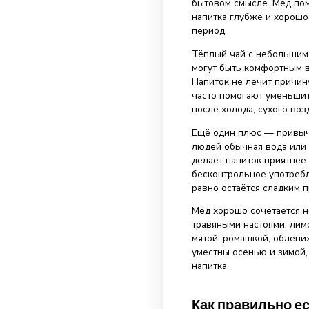
Поэтому чай и 
уже остывший н
Второй вариант
выраженным со
Мед с чаем
употребл
Мед с чаем пол
домашний спос
бытовом смысле
напитка глубже
период.
Тёплый чай с н
могут быть ком