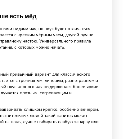
д лучше не класть в горячий чай
 проста: в кипятке мёд теряет часть аромата, а его вкус
ее выразительным. Хороший мёд ценят не только за
 за оттенки: цветочные, травяные, карамельные,
овые, фруктовые. В слишком горячем чае эти нюансы
т.
еская сторона. Слишком горячий напиток сам по себе не
рла и желудка. Если пить обжигающий чай при першении
о получить не облегчение, а дополнительное
оэтому вопрос не только в том, как есть мед с горячим
стоит ли вообще пить чай таким горячим.
я, пока напиток перестанет обжигать губы и язык. В быт
оваться на температуру около 40°C: чай уже тёплый,
итья, но не кипящий. В такой напиток мёд можно добавит
или есть его отдельно вприкуску.