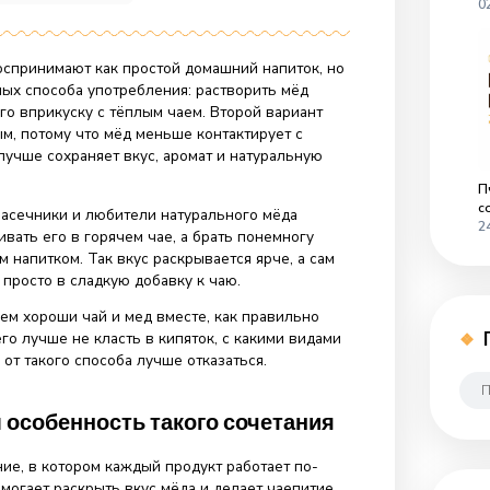
к
26
Комментариев
нет
записи
Мед
с
чаем:
е всего воспринимают как простой домашний напиток, н
польза
ть два разных способа употребления: растворить мёд
и
или есть его вприкуску с тёплым чаем. Второй вариант
как
е бережным, потому что мёд меньше контактирует с
правильно
есть
атурой и лучше сохраняет вкус, аромат и натуральную
мёд
вприкуску
 многие пасечники и любители натурального мёда
е размешивать его в горячем чае, а брать понемногу
ать тёплым напитком. Так вкус раскрывается ярче, а сам