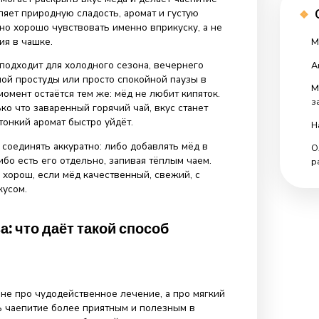
вращается просто в сладкую добавку к чаю.
разберём, чем хороши чай и мед вместе, как правильно
м, почему его лучше не класть в кипяток, с какими видами
ся и когда от такого способа лучше отказаться.
м: в чём особенность такого сочетания
то сочетание, в котором каждый продукт работает по-
гревает, помогает раскрыть вкус мёда и делает чаепитие
Мёд добавляет природную сладость, аромат и густую
рую особенно хорошо чувствовать именно вприкуску, а не
растворения в чашке.
е хорошо подходит для холодного сезона, вечернего
ода сезонной простуды или просто спокойной паузы в
о важный момент остаётся тем же: мёд не любит кипяток.
его в только что заваренный горячий чай, вкус станет
льным, а тонкий аромат быстро уйдёт.