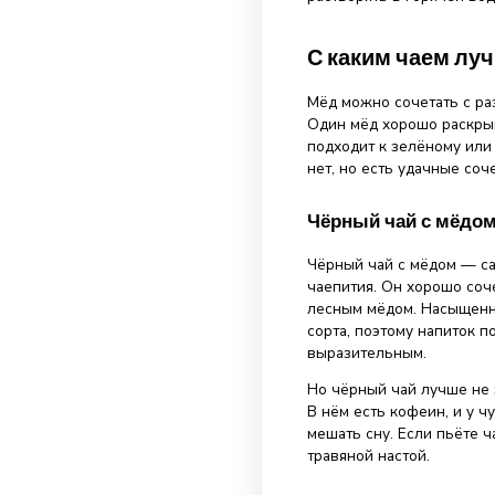
Почему мё
Главная причина
становится мен
сладость, но и
гречишные, лип
быстро исчезаю
Есть и практич
полезен для го
или боли, можн
раздражение. П
чаем, а в том, 
Лучше дождатьс
можно ориентир
приятный для п
прямо в чашку 