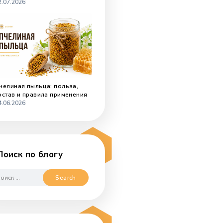
Мед с чаем: польза и как
правильно есть мёд вприкуску
02.07.2026
о
Пчелиная пыльца: польза,
состав и правила применения
24.06.2026