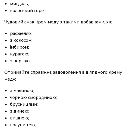
мигдаль;
волоський горіх.
Чудовий смак крем меду з такими добавками, як:
рафаелло;
з кокосом;
імбиром;
курагою;
з пергою.
Отримайте справжнє задоволення від ягідного крему
меду:
з малиною;
чорною смородиною;
брусницями;
з динею;
вишнею;
полуницею;