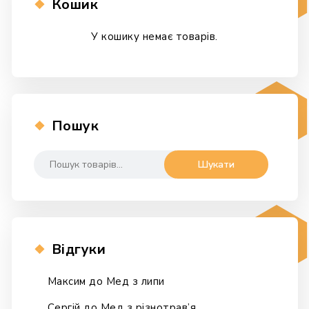
Кошик
У кошику немає товарів.
Пошук
Шукати:
Шукати
Відгуки
Максим
до
Мед з липи
Сергій
до
Мед з різнотрав’я