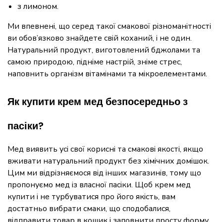
з лимоном.
Ми впевнені, що серед такої смакової різноманітності
ви обов’язково знайдете свій коханий, і не один.
Натуральний продукт, виготовлений бджолами та
самою природою, підніме настрій, зніме стрес,
наповнить організм вітамінами та мікроелементами.
Як купити крем мед безпосередньо з
пасіки?
Мед виявить усі свої корисні та смакові якості, якщо
вживати натуральний продукт без хімічних домішок.
Цим ми відрізняємося від інших магазинів, тому що
пропонуємо мед із власної пасіки. Щоб крем мед
купити і не турбуватися про його якість, вам
достатньо вибрати смаки, що сподобалися,
відправити товар в кошик і заповнити просту форму.