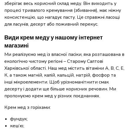
зберігає весь корисний склад меду. Він виходить у
процесі тривалого кремування (збивання), має ніжну
консистенцію, що нагадує пасту. Це справжні ласощі
для ласунів, десерт або поживний перекус.
Види крем меду у нашому інтернет
магазині
Ми реалізуємо мед із власної пасіки, яка розташована в
екологічно чистому регіоні – Старому Салтові
Харківської області. Наш мед містить вітаміни А, В, С, Е,
К, а також магній, калій, кальцій, натрій, фосфор та
інші мікроелементи. Щоб урізноманітнити смак
десерту і додати ще більше корисних речовин. Ми
пропонуємо крем мед у різних поєднаннях.
Крем мед з горіхами:
фундук;
кеш’ю;