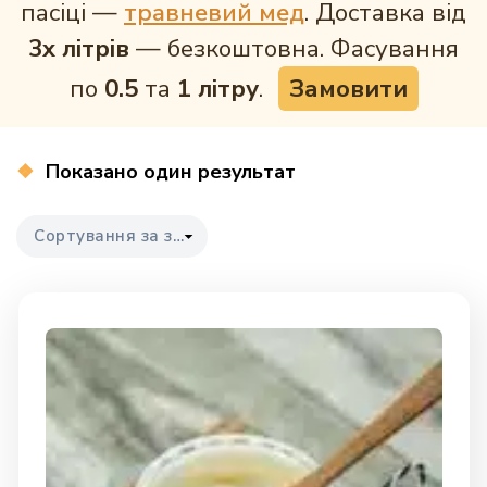
пасіці —
травневий мед
. Доставка від
3х літрів
— безкоштовна. Фасування
по
0.5
та
1 літру
.
Замовити
Показано один результат